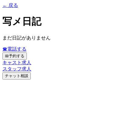
← 戻る
写メ日記
まだ日記がありません
☎
電話する
📅
予約する
キャスト求人
スタッフ求人
チャット相談